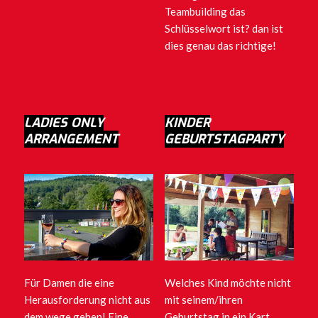
Teambuilding das
Schlüsselwort ist? dan ist
dies genau das richtige!
LADIES ONLY
KINDER
ARRANGEMENT
GEBURTSTAGPARTY
Für Damen die eine
Welches Kind möchte nicht
Herausforderung nicht aus
mit seinem/ihren
dem wege gehen! Eine
Geburtstag in ein Kart