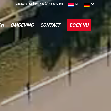
Vacatures (2)
| Bel: +31 (0) 43 306 1866
NL
DE
EN
OMGEVING
CONTACT
BOEK NU