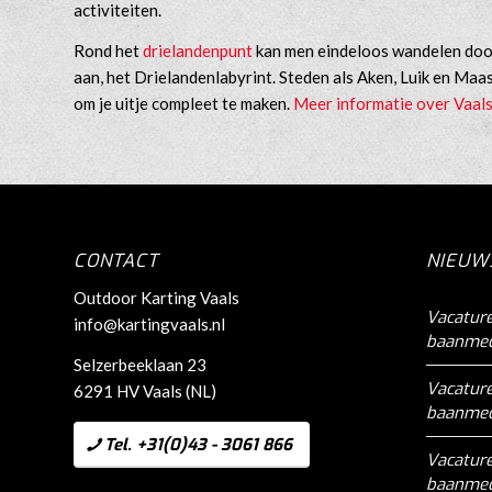
activiteiten.
Rond het
drielandenpunt
kan men eindeloos wandelen door 
aan, het Drielandenlabyrint. Steden als Aken, Luik en Maas
om je uitje compleet te maken.
Meer informatie over Vaal
CONTACT
NIEUWS
Outdoor Karting Vaals
Vacature
info@kartingvaals.nl
baanme
Selzerbeeklaan 23
Vacatur
6291 HV Vaals (NL)
baanme
Tel. +31(0)43 - 3061 866
Vacature
baanme