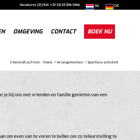
Vacatures (2)
| Bel: +31 (0) 43 306 1866
NL
DE
EN
OMGEVING
CONTACT
BOEK NU
U bevindt zich hier:
Home
/
Arrangementen
/
Sportieve activiteit
n je bij ons met vrienden en familie genieten van een
aan om even van te voren te bellen om zo teleurstelling te