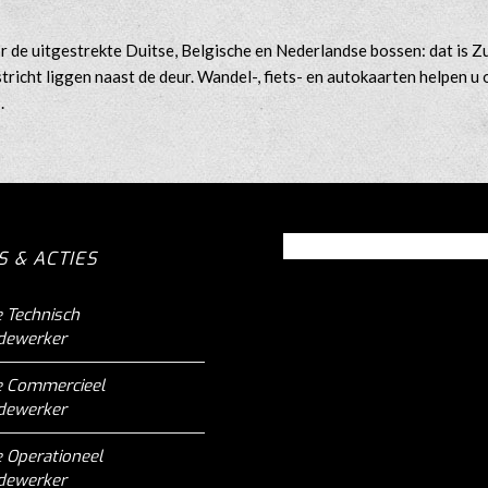
de uitgestrekte Duitse, Belgische en Nederlandse bossen: dat is Z
tricht liggen naast de deur. Wandel-, fiets- en autokaarten helpen u 
s
.
 & ACTIES
 Technisch
dewerker
e Commercieel
dewerker
 Operationeel
dewerker